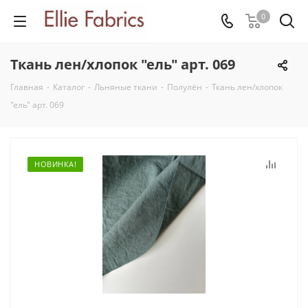
0
Ткань лен/хлопок "ель" арт. 069
Главная
-
Каталог
-
Льняные ткани
-
Полулён
-
Ткань лен/хлопок
"ель" арт. 069
НОВИНКА!